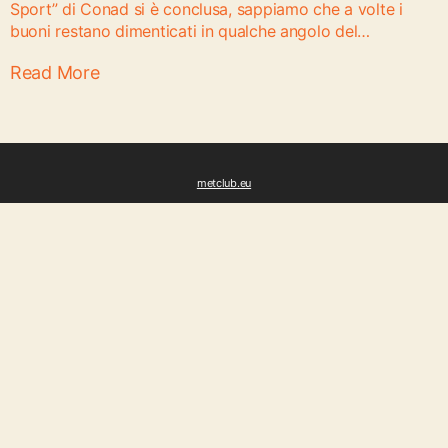
Sport” di Conad si è conclusa, sappiamo che a volte i
buoni restano dimenticati in qualche angolo del
portafoglio o in un cassetto. Per questo, vogliamo farti
Read More
sapere che sono ancora validi e possono fare […]
metclub.eu