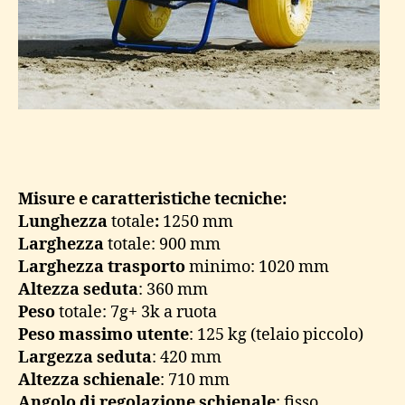
Misure e caratteristiche tecniche:
Lunghezza
totale
:
1250 mm
Larghezza
totale: 900 mm
Larghezza
trasporto
minimo: 1020 mm
Altezza
seduta
: 360 mm
Peso
totale: 7g+ 3k a ruota
Peso massimo utente
: 125 kg (telaio piccolo)
Largezza seduta
: 420 mm
Altezza schienale
: 710 mm
Angolo di regolazione schienale
: fisso