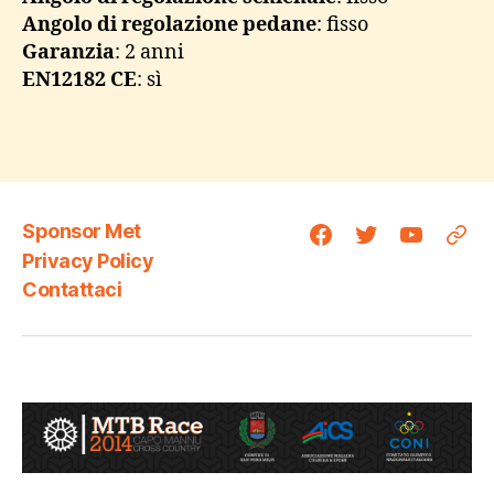
Angolo di regolazione pedane
: fisso
Garanzia
: 2 anni
EN12182 CE
: sì
Sponsor Met
Facebook
Twittter
YouTube
Stra
Privacy Policy
Contattaci